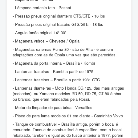
- Lâmpada cortesia teto - Passat
- Pressão pneus original dianteiro GTS/GTE - 16 lbs
- Pressão pneus original traseiro GTS/GTE - 18 lbs
- Angulo facão original 14° 30"
- Maçaneta vidros – Chevette / Opala
- Maçanetas externas Puma 80 - são de Alfa - é comum
adaptações com as de Opala uma vez que são parecidas.
- Maçaneta da porta interna – Brasília / Kombi
- Lanternas traseiras - Kombi a partir de 1975
- Lanternas traseiras – Brasília a partir 1981 GTC
- Lanternas dianteiras - Moto Honda CG 125, das mais antigas
(redondas), ou Yamaha modelos RD-50, RD-75, GT-80 âmbar
ou branco, que eram fabricadas pela Rossi.
- Motor do limpador de para brisa - Versailles
- Pisca de para lama modelos 81 em diante - Caminhão Volvo
- Tanque de combustível – Brasília antiga, porém o bocal é
encurtado. Tanque de combustível é específico, com o bocal
rebaixado, também é igual ao do fusca anterior a 1977, porém