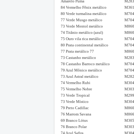
Amarelo Puma
M283
84 Vermelho Fênix metálico
M361
80 Verde turmalina metálico
M704
77 Verde Musgo metálico
M704
73 Verde Mentol metálico
M860
74 Titânio metálico (azul)
M860
75 Ouro vila rica metálico
M704
80 Prata continental metálico
M704
77 Prata metálico 77
M860
73 Castanho metálico
M283
78 Castanho Barroco metálico
M704
79 Azul Mônico metálico
M704
73 Azul Astral metálico
M282
74 Vermelho Rubi
M304
75 Vermelho Nobre
M303
73 Verde Tropical
M299
73 Verde Místico
M304
79 Preto Cadillac
M860
76 Marrom Savana
M866
69 Branco Lótus
M305
76 Branco Polar
M303
74 Azul Safira
M304