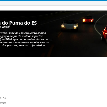
00730
06099