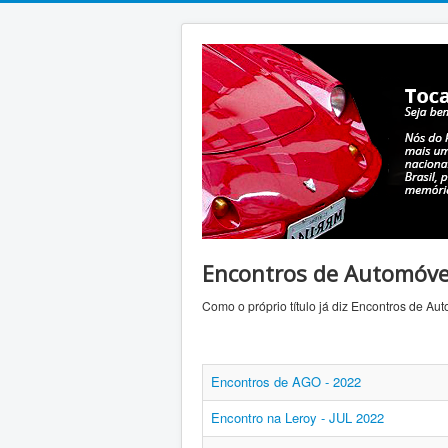
Encontros de Automóve
Como o próprio título já diz Encontros de Au
Encontros de AGO - 2022
Encontro na Leroy - JUL 2022